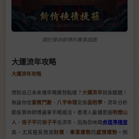
關於算命師傅的專業插圖
大運流年攻略
大運流年攻略
想知自己未來幾年嘅運勢點樣？
大運流年
就係關鍵！
無論你信
紫微鬥數
、
八字命理
定係
面相學
，流年分析
都係算命師傅最拿手嘅絕活。香港人最鍾意搵
明燈山
人
、
徐子平
同
徐子平
批流年，因為佢哋嘅
命理準確度
高，尤其擅長預測
財運
、
事業運勢
同
感情運勢
。例