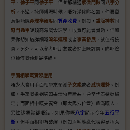
平
、
徐子平
同
徐子平
，佢哋都精通
紫微鬥數
同
八字分
析
。不過，揀師傅嘅時候，唔好淨係睇名氣，仲要留
意佢哋嘅
命理準確度
同
算命收費
。例如，
鐵版神數
同
奇門遁甲
呢類高深嘅命理學，收費可能會貴啲，但如
果你想知道詳細嘅
流年運程
或者
事業發展
，就值得投
資。另外，可以參考吓朋友或者網上嘅評價，睇吓邊
位師傅嘅預測最準確。
手面相學嘅實際應用
唔少人會用手面相學來預測
子女緣
或者
感情運勢
。例
如，手掌嘅婚姻線如果清晰無斷裂，通常代表婚姻穩
定；而面相中嘅夫妻宮（即太陽穴位置）飽滿嘅人，
異性緣通常都唔錯。如果你嘅
八字
顯示今年
五行平
衡
，但手面相卻有破綻（例如眉毛雜亂代表容易招惹