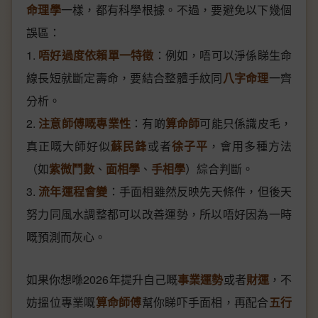
命理學
一樣，都有科學根據。不過，要避免以下幾個
誤區：
1.
唔好過度依賴單一特徵
：例如，唔可以淨係睇生命
線長短就斷定壽命，要結合整體手紋同
八字命理
一齊
分析。
2.
注意師傅嘅專業性
：有啲
算命師
可能只係識皮毛，
真正嘅大師好似
蘇民鋒
或者
徐子平
，會用多種方法
（如
紫微鬥數
、
面相學
、
手相學
）綜合判斷。
3.
流年運程會變
：手面相雖然反映先天條件，但後天
努力同風水調整都可以改善運勢，所以唔好因為一時
嘅預測而灰心。
如果你想喺2026年提升自己嘅
事業運勢
或者
財運
，不
妨搵位專業嘅
算命師傅
幫你睇吓手面相，再配合
五行