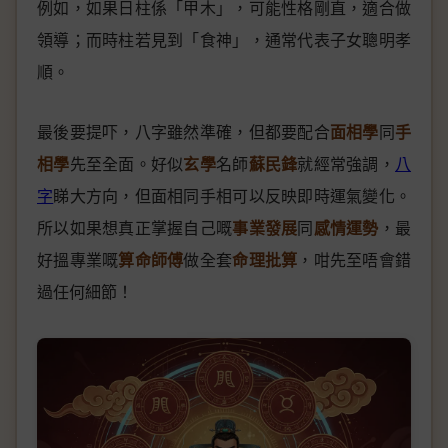
例如，如果日柱係「甲木」，可能性格剛直，適合做
領導；而時柱若見到「食神」，通常代表子女聰明孝
順。
最後要提吓，八字雖然準確，但都要配合
面相學
同
手
相學
先至全面。好似
玄學
名師
蘇民鋒
就經常強調，
八
字
睇大方向，但面相同手相可以反映即時運氣變化。
所以如果想真正掌握自己嘅
事業發展
同
感情運勢
，最
好搵專業嘅
算命師傅
做全套
命理批算
，咁先至唔會錯
過任何細節！