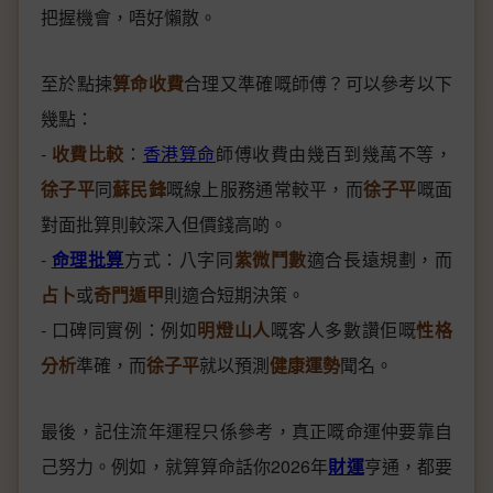
把握機會，唔好懶散。
至於點揀
算命收費
合理又準確嘅師傅？可以參考以下
幾點：
-
收費比較
：
香港算命
師傅收費由幾百到幾萬不等，
徐子平
同
蘇民鋒
嘅線上服務通常較平，而
徐子平
嘅面
對面批算則較深入但價錢高啲。
-
命理批算
方式：八字同
紫微鬥數
適合長遠規劃，而
占卜
或
奇門遁甲
則適合短期決策。
- 口碑同實例：例如
明燈山人
嘅客人多數讚佢嘅
性格
分析
準確，而
徐子平
就以預測
健康運勢
聞名。
最後，記住流年運程只係參考，真正嘅命運仲要靠自
己努力。例如，就算算命話你2026年
財運
亨通，都要