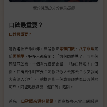
關於明燈山人的專業插圖
口碑最重要？
口碑最重要？
喺香港搵算命師傅，無論係睇
紫微鬥數
、
八字命理
定
係
面相學
，好多人都會問：「邊個師傅準？」而呢個
問題嘅答案，十個有九個都會話：「睇口碑啦！」但
係，口碑真係咁重要？定係只係人云亦云？今次就同
大家深入分析下，點樣判斷一個算命師傅嘅口碑係咪
可靠，同埋點樣避開「假口碑」陷阱。
首先，
口碑嘅來源好關鍵
。而家好多人會上網睇評