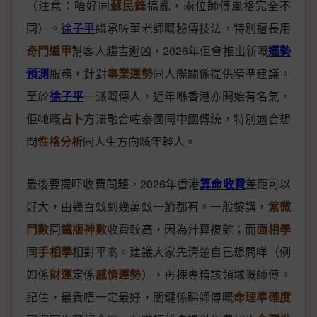
（注意：唔好同
蘇民鋒
搞亂，兩位師傅風格完全不
同）。
徐子平
繼承咗董老師嘅秘傳技法，特別擅長用
奇門遁甲
幫客人趨吉避凶，2026年佢會推出新嘅
運勢
預測
服務，針對
事業運勢
同人際關係提供精準建議。
至於
徐子平
一派嘅傳人，近年喺香港亦開始有名氣，
佢哋嘅
占卜
方法融合咗泰國同中國傳統，特別適合想
問
性格分析
同人生方向嘅年輕人。
最後要提吓收費問題，2026年香港
算命收費
差距可以
好大，由幾百蚊到幾萬蚊一節都有。一般黎講，
紫微
鬥數
同
鐵版神數
收費較高，因為計算複雜；而
面相學
同
手相學
相對平啲。建議大家先清楚自己想問咩（例
如係
財運
定係
感情運勢
），再揀專精該領域嘅師傅。
記住，最貴唔一定最好，關鍵係睇師傅嘅
命理準確度