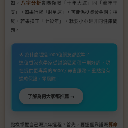
如，
八字分析
會睇你嘅「十年大運」同「流年干
支」，如果行緊「財星運」，可能係投資黃金期；相
反，若果撞正「七殺年」，就要小心是非同健康問
題。
🌟 為什麼超過1000位網友都說準？
這位香港玄學家從討論區累積千則好評，現
在提供更專業的8000字命書服務。重點是有
退款保證，零風險！
了解為何大家都推薦 →
點樣掌握自己嘅流年運程？首先，要搵個靠譜嘅
算命