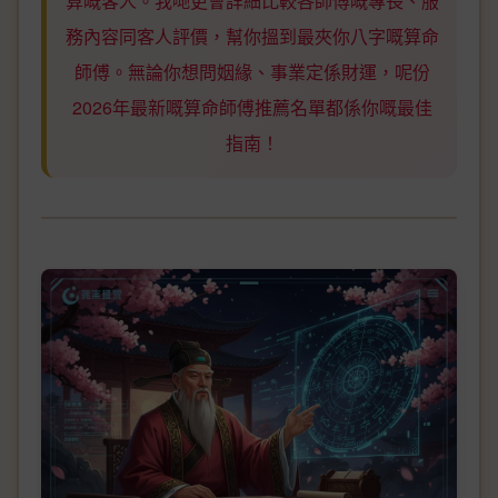
算嘅客人。我哋更會詳細比較各師傅嘅專長、服
務內容同客人評價，幫你搵到最夾你八字嘅算命
師傅。無論你想問姻緣、事業定係財運，呢份
2026年最新嘅算命師傅推薦名單都係你嘅最佳
指南！