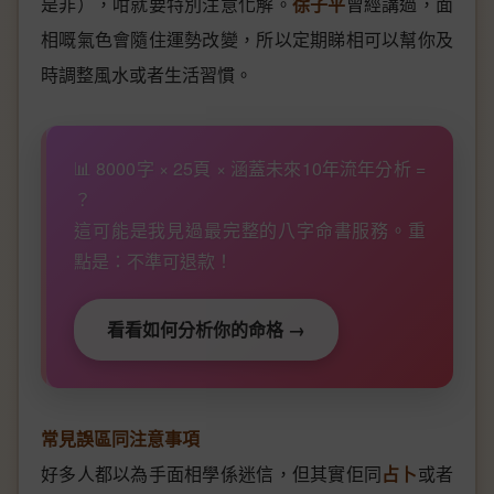
是非），咁就要特別注意化解。
徐子平
曾經講過，面
相嘅氣色會隨住運勢改變，所以定期睇相可以幫你及
時調整風水或者生活習慣。
📊 8000字 × 25頁 × 涵蓋未來10年流年分析 =
？
這可能是我見過最完整的八字命書服務。重
點是：不準可退款！
看看如何分析你的命格 →
常見誤區同注意事項
好多人都以為手面相學係迷信，但其實佢同
占卜
或者