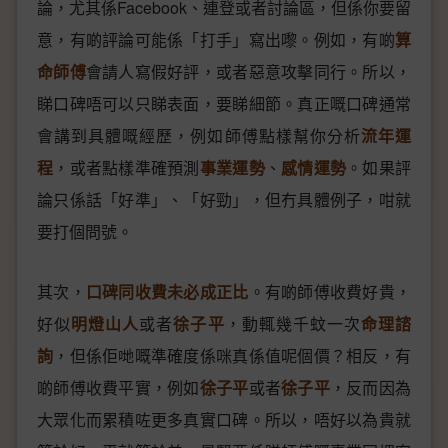
論，尤其係Facebook、連登或者討論區，但係你要留
意，有啲評論可能係「打手」寫出嚟。例如，有啲
算
命師傅
會請人寫假好評，或者惡意攻擊同行。所以，
睇口碑唔可以只睇表面，要睇細節。真正嘅口碑通常
會講到具體嘅經歷，例如師傅點樣幫你分析
流年運
程
，或者點樣準確預測
事業運勢
、
感情運勢
。如果評
論只係話「好準」、「好勁」，但冇具體例子，咁就
要打個問號。
其次，
口碑同收費未必成正比
。有啲師傅收費好貴，
好似
明燈山人
或者
徐子平
，動輒幾千蚊一次
命理諮
詢
，但係佢哋嘅準確度係咪真係值呢個價？相反，有
啲師傅收費平實，例如
徐子平
或者
徐子平
，反而因為
大眾化而累積咗更多真實口碑。所以，唔好以為貴就