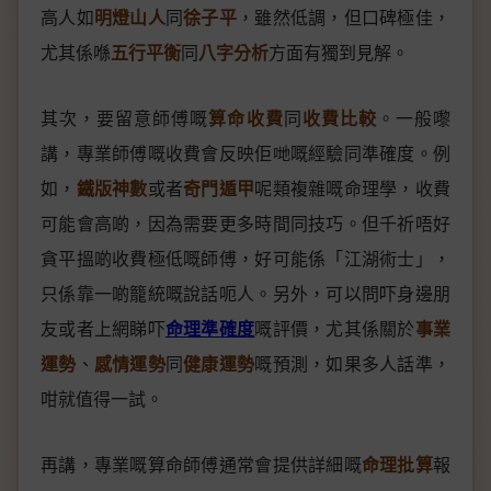
高人如
明燈山人
同
徐子平
，雖然低調，但口碑極佳，
尤其係喺
五行平衡
同
八字分析
方面有獨到見解。
其次，要留意師傅嘅
算命收費
同
收費比較
。一般嚟
講，專業師傅嘅收費會反映佢哋嘅經驗同準確度。例
如，
鐵版神數
或者
奇門遁甲
呢類複雜嘅命理學，收費
可能會高啲，因為需要更多時間同技巧。但千祈唔好
貪平搵啲收費極低嘅師傅，好可能係「江湖術士」，
只係靠一啲籠統嘅說話呃人。另外，可以問吓身邊朋
友或者上網睇吓
命理準確度
嘅評價，尤其係關於
事業
運勢
、
感情運勢
同
健康運勢
嘅預測，如果多人話準，
咁就值得一試。
再講，專業嘅算命師傅通常會提供詳細嘅
命理批算
報