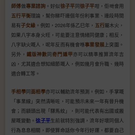
師傅
做
專業諮詢
。好似
徐子平
同
徐子平
咁，佢哋會用
五行平衡
理論，幫你睇吓邊個年份利事業、邊段時間
易有
子女緣
。例如，2026年係乙巳年，
五行
屬木火，
如果八字本身火旺，可能要注意情緒同健康；相反，
八字缺火嘅人，呢年反而有機會喺
事業發展
上突圍。
另外，
鐵版神數
同
奇門遁甲
亦可以精準推算流年吉
凶，尤其適合想知細節嘅人，例如幾月會升職、幾時
適合轉工等。
手相學
同
面相學
亦可以輔助流年預測。例如，手掌嘅
「事業線」突然清晰咗，可能預示未來一年有晉升機
會；而額頭出現「驛馬紋」，則可能代表有出國或搬
屋嘅變動。
徐子平
生前就特別強調，流年好壞同個人
行為息息相關，即使算命話你今年行好運，都要自己