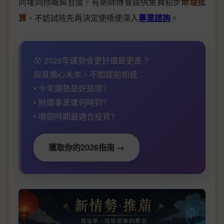
同埋同你嘅契合度。有啲師傅會提供免費初步
命理批
算
，不妨試咗先再決定使唔使深入
專業諮詢
。
😰 2026年運勢會更好還是更差？
與其擔心未來，不如提前知道：
• 今年運勢是好是壞?
• 財運事業運何時到?
• 哪個時期最適合投資?
獲取你的2026指南 →