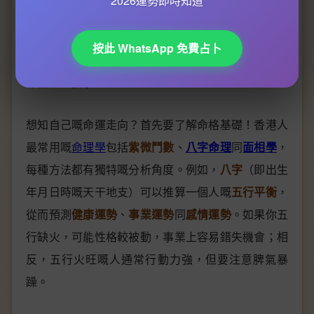
2026運勢即時知道
關於算命師的專業插圖
按此 WhatsApp 免費占卜
命格基礎教學
命格基礎教學
想知自己嘅命運走向？首先要了解命格基礎！香港人
最常用嘅
命理學
包括
紫微鬥數
、
八字命理
同
面相學
，
每種方法都有獨特嘅分析角度。例如，
八字
（即出生
年月日時嘅天干地支）可以推算一個人嘅
五行平衡
，
從而預測
健康運勢
、
事業運勢
同
感情運勢
。如果你五
行缺火，可能性格較被動，事業上容易錯失機會；相
反，五行火旺嘅人通常行動力強，但要注意脾氣暴
躁。