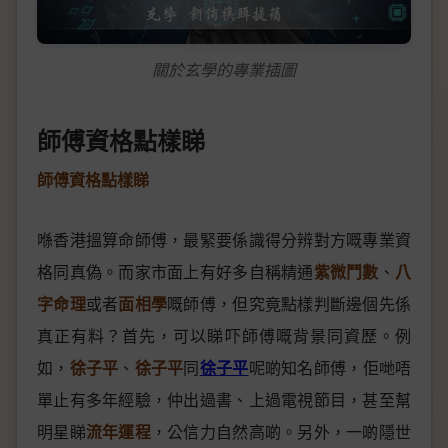
關於玄學的專業插圖
師傅資格點樣睇
師傅資格點樣睇
喺香港搵算命師傅，最緊要係識得分辨對方嘅專業資
格同真偽。而家市面上有好多自稱精通
紫微鬥數
、
八
字命理
或者
面相學
嘅師傅，但究竟點樣判斷邊個先係
真正有料？首先，可以睇吓師傅嘅背景同資歷。例
如，
徐子平
、
徐子平
同
徐子平
呢啲知名師傅，佢哋唔
單止有多年經驗，仲出過書、上過電視節目，甚至幫
明星睇
流年運程
，公信力自然高啲。另外，一啲隱世