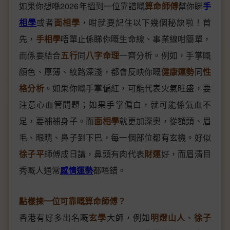
如果你想喺2026年搵到一位靠譜嘅
算命師傅
幫你睇
手
相學
或者
面相學
，咁就要記住以下幾個秘訣啦！首
先，
手相學
唔單止係睇你嘅生命線、事業線咁簡單，
而係要結合
五行
同
八字命理
一齊分析。例如，手掌嘅
顏色、厚薄、紋路深淺，都會反映你嘅
健康運勢
同
性
格分析
。如果你嘅手掌偏紅，可能代表火氣旺盛，要
注意心血管問題；如果手掌偏白，就可能係氣血不
足，要補補身子。而
面相學
就更加深奧，從額頭、眉
毛、眼睛、鼻子到下巴，每一個部位都有玄機。好似
徐子平
師傅成日講，鼻頭有肉代表
財運
好，而眉清目
秀嘅人通常
感情運勢
都唔錯。
點樣揀一位可靠嘅算命師傅？
香港有好多出名嘅
玄學
大師，例如
明燈山人
、
徐子