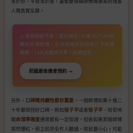
等於好，平就等於差，最緊要係睇師傅嘅專業同埋客
人嘅真實反饋。
⚠️ 名額剩餘不多！這位擁有130萬YouTube點
擊的玄學師傅，正在限量提供詳批八字命書
服務。14天內覺得不準？全額退款。
把握最後機會預約 →
另外，
口碑嘅持續性都好重要
。一個師傅如果十幾二
十年都保持好口碑，例如
徐子平
或者
徐子平
，咁佢哋
嘅
命理準確度
通常都有一定保證。但係如果某個師傅
突然爆紅，但之前完全冇人聽過，咁就要小心，可能