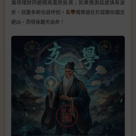
識得理財同避開高風險投資；如果預測話感情有波
折，就要多啲包容伴侶。
玄學
嘅價值在於提醒你趨吉
避凶，而唔係聽天由命！