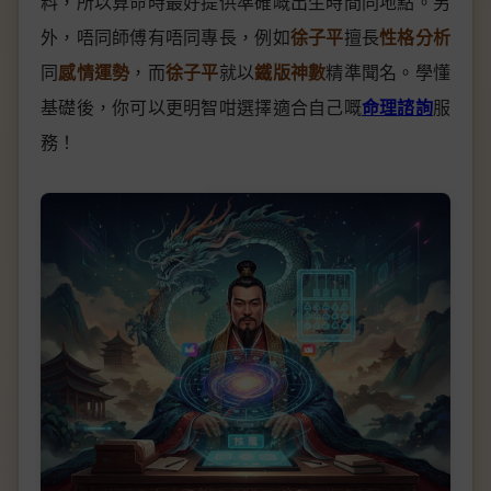
料，所以算命時最好提供準確嘅出生時間同地點。另
外，唔同師傅有唔同專長，例如
徐子平
擅長
性格分析
同
感情運勢
，而
徐子平
就以
鐵版神數
精準聞名。學懂
基礎後，你可以更明智咁選擇適合自己嘅
命理諮詢
服
務！