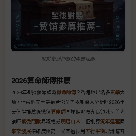
關於紫微鬥數的專業插圖
2026算命師傅推薦
2026年想搵個靠譜嘅
算命師傅
？香港地出名多
玄學
大
師，但邊個先至最適合你？等我哋深入分析吓2026年
最值得推薦嘅幾位
算命師
同埋佢哋嘅專長領域。首先
講吓
紫微鬥數
界嘅權威
明燈山人
，佢批算
流年運程
同
事業發展
準確度極高，尤其擅長用
五行平衡
理論幫客