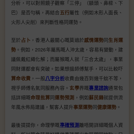
分析，可以對照鏡子觀察「三停」（額頭、鼻樑、下
巴）是否勻稱，再結合
五行
屬性（例如木形人面長、
火形人尖削）來判斷性格同運勢。
至於
占卜
，香港人最關心嘅莫過於
感情運勢
同
生肖運
勢
。例如，2026年屬馬嘅人沖太歲，容易有變動，建
議佩戴紅繩化解；而屬猴嘅人就「三合太歲」，事業
同財運都會有突破。如果想搵師傅幫手，可以比較吓
算命收費
，一般
八字分析
收費由幾百到幾千蚊不等，
視乎師傅名氣同服務內容。
玄學
界嘅
專業諮詢
通常包
括詳細嘅
命理批算
同
運勢預測
，例如
蘇民鋒
就提供流
年風水佈局建議，幫客人提升
事業運勢
同
健康運勢
。
最後提提你，命理學嘅
準確預測
離唔開詳細嘅個人資