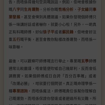
告，而唔係得幾句空洞嘅說話。例如，佢哋會根據你
嘅
八字
同
生肖運勢
，分析你嘅
性格分析
、
子女緣
同
事
業發展
，甚至會俾到具體建議。如果你發現個師傅只
係一味講好話或者嚇你，就要小心啦！另外，一啲真
正有料嘅師傅，好似
徐子平
或者
蘇民鋒
，佢哋會好注
重
五行
嘅平衡，甚至會教你點樣改善運勢，而唔係一
味靠嚇。
最後，可以觀察吓師傅嘅言行舉止。專業嘅
玄學
師傅
通常比較嚴謹，唔會隨便吹噓自己幾犀利，反而會低
調務實。如果個師傅成日自誇「百分百準確」或者
「改運必勝」，咁就要打個問號。真正嘅命理學係一
種
專業諮詢
，而唔係魔法，師傅嘅責任係幫你理解自
己嘅運勢，而唔係保證你發達或者避過所有災難。所