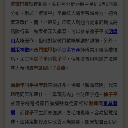
紫微鬥數
就複雜啲，要排盤分析14顆主星同6吉6煞嘅
分布，例如「紫微星」坐命嘅人通常有領導力，適合
管理職位，而「七殺星」旺嘅人則適合從事武職或高
風險行業。如果想深入學習，可以參考
徐子平
或
明燈
山人
嘅著作，佢哋對紫微鬥數嘅解讀好詳細。另外，
鐵版神數
同
奇門遁甲
都係
香港算命
師傅常用嘅高階技
巧，尤其係
徐子平
同
徐子平
，佢哋擅長用呢啲方法幫
客人預測
流年運程
同
子女緣
。
面相學
同
手相學
就直觀好多，例如「額頭高闊」代表
聰明同早年運佳，「鼻頭有肉」主財運亨通。
徐子平
就經常喺電視節目講解點樣從面相睇
財運
同
事業發
展
。而
徐子平
生前亦強調，眉毛雜亂嘅人容易招惹是
非，建議定期修眉以改善人際關係。如果想自己初步