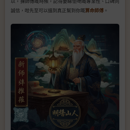
以，揀師傅嘅時候，記得要睇佢哋嘅專業性、口碑同
誠信，咁先至可以搵到真正幫到你嘅
算命師傅
。