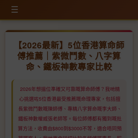
☰
【2026最新】5位香港算命師
傅推薦｜紫微鬥數、八字算
命、鐵板神數專家比較
2026年想搵位準確又可靠嘅算命師傅？我哋精
心挑選咗5位香港最受推薦嘅命理專家，包括擅
長紫微鬥數嘅陳師傅、專精八字算命嘅李大師、
鐵板神數權威張老師等。每位師傅都有獨到嘅批
算方法，收費由$800到$3000不等，適合唔同預