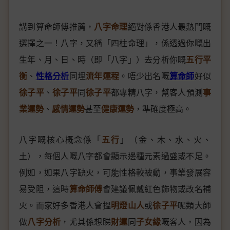
講到算命師傅推薦，
八字命理
絕對係香港人最熱門嘅
選擇之一！八字，又稱「四柱命理」，係透過你嘅出
生年、月、日、時（即「八字」）去分析你嘅
五行平
衡
、
性格分析
同埋
流年運程
。唔少出名嘅
算命師
好似
徐子平
、
徐子平
同
徐子平
都專精八字，幫客人預測
事
業運勢
、
感情運勢
甚至
健康運勢
，準確度極高。
八字嘅核心概念係「
五行
」（金、木、水、火、
土），每個人嘅八字都會顯示邊種元素過盛或不足。
例如，如果八字缺火，可能性格較被動，事業發展容
易受阻，這時
算命師傅
會建議佩戴紅色飾物或改名補
火。而家好多香港人會搵
明燈山人
或
徐子平
呢類大師
做
八字分析
，尤其係想睇
財運
同
子女緣
嘅客人，因為