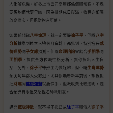
人化解危機，好多上市公司高層都係佢嘅常客。不過
要預約佢就要早啲，因為排期成日爆滿，收費亦都屬
於高檔次，但絕對物有所值。
如果係想睇
八字命理
，就一定要提
徐子平
，佢嘅
八字
分析
精準到連客人邊個月會轉工都批到，特別擅長
感
情運勢
同
子女緣
預測。佢嘅
命理諮詢
會結合
手相學
同
面相學
，提供全方位嘅性格分析，幫你搵出人生盲
點。另外，
徐子平
雖然主力做媒體，但佢嘅
生肖運勢
預測每年都大受歡迎，尤其係農曆新年前後，想搵佢
批
財運
同
健康運勢
就要快手。佢嘅收費比較透明，適
合預算有限但又想搵名師嘅朋友。
講開
鐵版神數
，就不得不提已故
徐子平
嘅傳人
徐子平